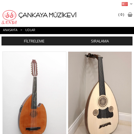
0
ANASAYFA
>
UDLAR
FILTRELEME
SIRALAMA