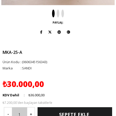
PAYLAŞ:
MKA-25-A
(0606345156343)
Marka
:
SANDI
₺30.000,00
KDV Dahil
:
₺36.000,00
₺7.200,00
`den başlayan taksitlerle