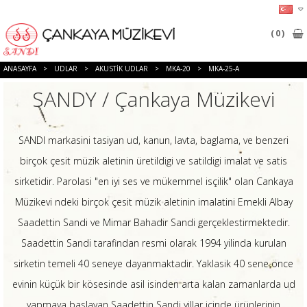
0
ANASAYFA
>
UDLAR
>
AKUSTIK UDLAR
>
MKA-20
>
MKA-25-A
SANDY / Çankaya Müzikevi
SANDI markasini tasiyan ud, kanun, lavta, baglama, ve benzeri
birçok çesit müzik aletinin üretildigi ve satildigi imalat ve satis
sirketidir. Parolasi "en iyi ses ve mükemmel isçilik" olan Cankaya
Müzikevi ndeki birçok çesit müzik aletinin imalatini Emekli Albay
Saadettin Sandi ve Mimar Bahadir Sandi gerçeklestirmektedir.
Saadettin Sandi tarafindan resmi olarak 1994 yilinda kurulan
sirketin temeli 40 seneye dayanmaktadir. Yaklasik 40 sene önce
evinin küçük bir kösesinde asil isinden arta kalan zamanlarda ud
yapmaya baslayan Saadettin Sandi yillar içinde ürünlerinin