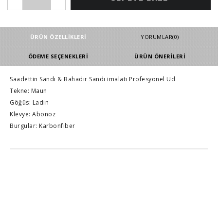
ÜRÜN ÖZELLIKLERI
YORUMLAR
(0)
ÖDEME SEÇENEKLERI
ÜRÜN ÖNERILERI
Saadettin Sandı & Bahadır Sandı imalatı Profesyonel Ud
Tekne: Maun
Göğüs: Ladin
Klevye: Abonoz
Burgular: Karbonfiber