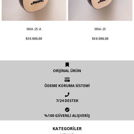
MKA-25-A
MKA-25
₺30.000,00
₺30.000,00
ORİJİNAL ÜRÜN
ÖDEME KORUMA SİSTEMİ
7/24 DESTEK
%100 GÜVENLİ ALIŞVERİŞ
KATEGORİLER